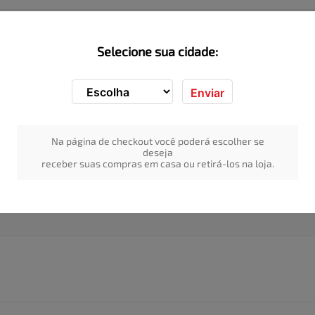
Selecione sua cidade:
oferece uma experiência deliciosa, combinando a crocância única da c
Enviar
quilíbrio perfeito entre o biscoito leve e o chocolate suave, tornand
Na página de checkout você poderá escolher se
rante o dia no trabalho, no intervalo da escola, ou para compartilhar
deseja
tindo aproveitar a quantidade ideal para matar a vontade de doce.
receber suas compras em casa ou retirá-los na loja.
po, esse biscoito recheado é uma verdadeira delícia que agrada a tod
ar com seu sabor irresistível!