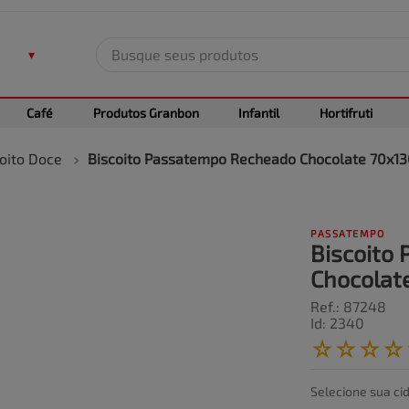
Busque seus produtos
TERMOS MAIS BUSCADOS
Café
Produtos Granbon
Infantil
Hortifruti
1
º
leite
2
º
frango
oito Doce
Biscoito Passatempo Recheado Chocolate 70x1
3
º
café
4
º
arroz
PASSATEMPO
5
º
fralda
Biscoito
Chocolat
Ref.
:
87248
Id
:
2340
☆
☆
☆
☆
Selecione sua ci