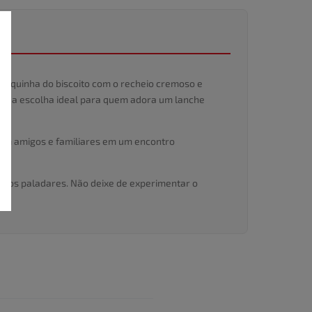
asquinha do biscoito com o recheio cremoso e
o-se a escolha ideal para quem adora um lanche
 com amigos e familiares em um encontro
os os paladares. Não deixe de experimentar o