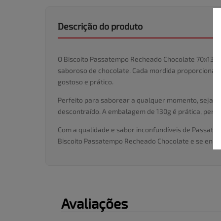
Descrição do produto
O Biscoito Passatempo Recheado Chocolate 70x130g 
saboroso de chocolate. Cada mordida proporciona o e
gostoso e prático.
Perfeito para saborear a qualquer momento, seja du
descontraído. A embalagem de 130g é prática, permi
Com a qualidade e sabor inconfundíveis de Passatem
Biscoito Passatempo Recheado Chocolate e se encant
Avaliações