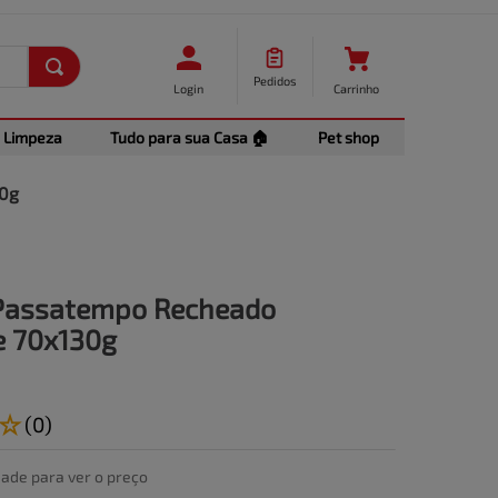
Pedidos
Login
Carrinho
Limpeza
Tudo para sua Casa 🏠
Pet shop
30g
 Passatempo Recheado
e 70x130g
☆
(
0
)
dade para ver o preço