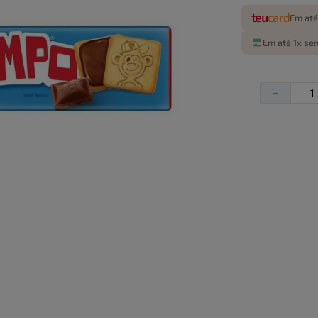
teu
card
Em até
Em até 1x sem
－