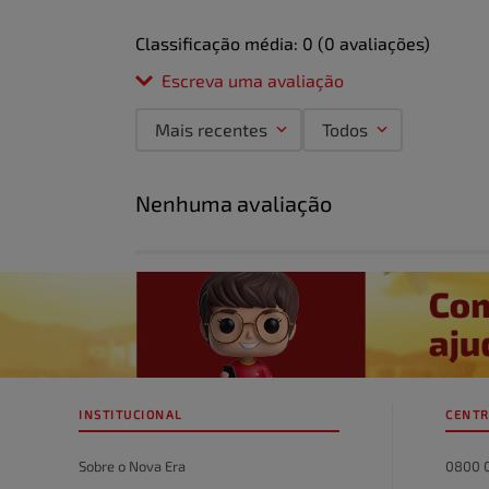
Classificação média: 0
(0 avaliações)
Escreva uma avaliação
Mais recentes
Todos
Adicionar avaliação
Nenhuma avaliação
Título
Avalie o produto de 1 a 5 estrelas
★
★
★
★
★
Seu nome
INSTITUCIONAL
CENTR
Endereço de email
Sobre o Nova Era
0800 