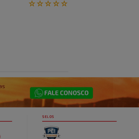
☆
☆
☆
☆
☆
SELOS