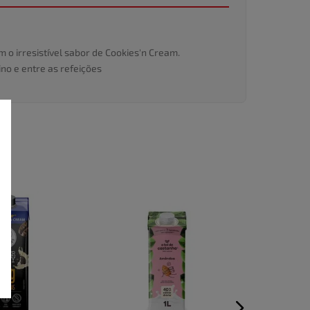
 o irresistível sabor de Cookies'n Cream.
no e entre as refeições