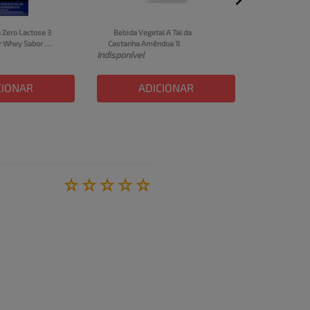
Achocolata
Nescau Pront
Indisponível
 Zero Lactose 3 
Bebida Vegetal A Tal da 
 Whey Sabor 
Castanha Amêndoa 1l
Indisponível
 UHT 250ml
CIONAR
ADICIONAR
A
☆
☆
☆
☆
☆