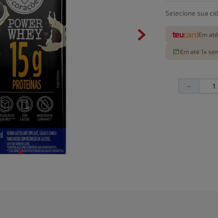
Selecione sua ci
teu
card
Em até
Em até 1x sem
－