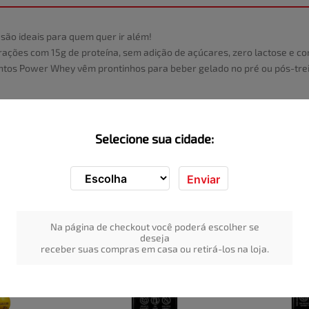
ão ideais para quem quer ir além!
ações com 15g de proteína, sem adição de açúcares, zero lactose e com
ntos Power Whey vêm prontinhos para beber gelado no pré ou pós-trei
Selecione sua cidade:
Enviar
Na página de checkout você poderá escolher se
deseja
receber suas compras em casa ou retirá-los na loja.