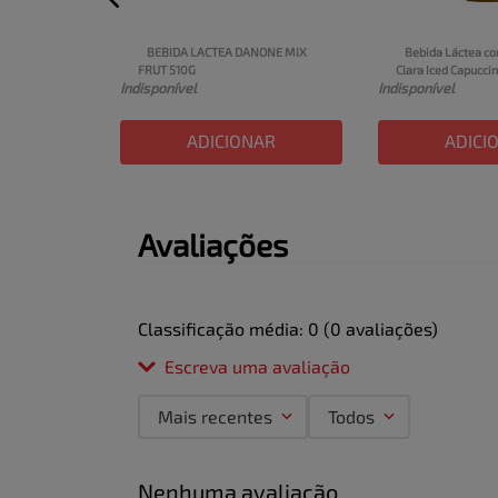
o NESTLÉ 
Litro
BEBIDA LACTEA DANONE MIX 
Bebida Láctea co
FRUT 510G
Clara Iced Capuccin
Indisponível
Indisponível
Clássico UHT 260m
AR
ADICIONAR
ADICI
Avaliações
Classificação média: 0
(0 avaliações)
Escreva uma avaliação
Mais recentes
Todos
Adicionar avaliação
Nenhuma avaliação