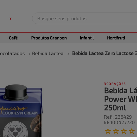
Busque seus produtos
TERMOS MAIS BUSCADOS
Café
Produtos Granbon
Infantil
Hortifruti
1
º
leite
2
º
frango
hocolatados
Bebida Láctea
Bebida Láctea Zero Lactose
3
º
café
4
º
arroz
5
º
carne
3CORAÇÕES
Bebida Lá
Power Wh
250ml
Ref.
:
236429
Id
:
100427720
☆
☆
☆
☆