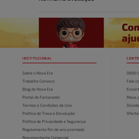
Título
Avalie o produto de 1 a 5 estrelas
★
★
★
★
★
Seu nome
INSTITUCIONAL
CENTR
Endereço de email
Sobre o Nova Era
0800 
Trabalhe Conosco
Fale c
Blog do Nova Era
Encont
Escreva uma avaliação
Portal do Fornecedor
Meus 
Termos e Condições de Uso
Dúvida
Política de Troca e Devolução
Ofert
Política de Privacidade e Segurança
Regulamento fim de ano premiado
Representante Comercial