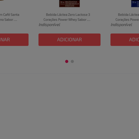
m Café Santa 
Bebida Láctea Zero Lactose 3 
Bebida Láctea
no Sabor 
Corações Power Whey Sabor 
Corações Power
Indisponível
Indisponível
l
Cappuccino Classic UHT 250ml
Cookies Cream
ONAR
ADICIONAR
ADI