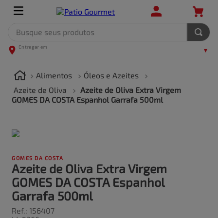
Busque seus produtos
TERMOS MAIS BUSCADOS
1
º
leite
Alimentos
Óleos e Azeites
2
º
frango
Azeite de Oliva
Azeite de Oliva Extra Virgem
GOMES DA COSTA Espanhol Garrafa 500ml
3
º
café
4
º
arroz
5
º
carne
GOMES DA COSTA
Azeite de Oliva Extra Virgem
GOMES DA COSTA Espanhol
Garrafa 500ml
Ref.
:
156407