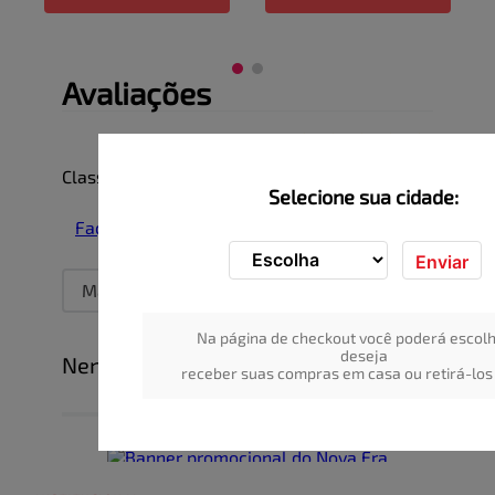
Avaliações
☆
☆
☆
☆
☆
Classificação média: 0
(0 avaliações)
Selecione sua cidade:
Faça login para escrever uma avaliação.
Enviar
Mais recentes
Todos
Na página de checkout você poderá escolh
deseja
Nenhuma avaliação
receber suas compras em casa ou retirá-los 