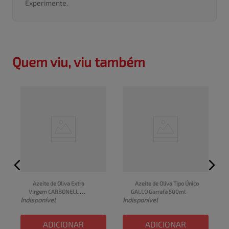
Experimente.
Quem viu, viu também
Azeite de Oliva Extra 
Azeite de Oliva Tipo Único 
Virgem CARBONELL 
GALLO Garrafa 500ml
I
Indisponível
Indisponível
Garrafa 250ml
ADICIONAR
ADICIONAR