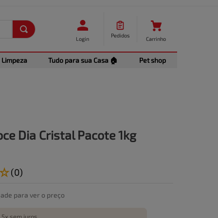
Pedidos
Login
Carrinho
Limpeza
Tudo para sua Casa 🏠
Pet shop
ce Dia Cristal Pacote 1kg
☆
(
0
)
dade para ver o preço
 5x sem juros