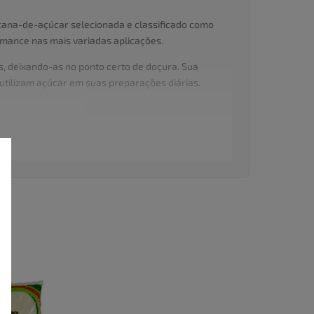
e cana-de-açúcar selecionada e classificado como
rmance nas mais variadas aplicações.
s, deixando-as no ponto certo de doçura. Sua
tilizam açúcar em suas preparações diárias.
 essencial na despensa. Versátil, confiável e com