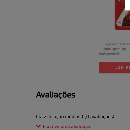
Açúcar Cristal Br
Embalagem 1kg
Indisponível
ADICI
Avaliações
Classificação média: 0
(0 avaliações)
Escreva uma avaliação