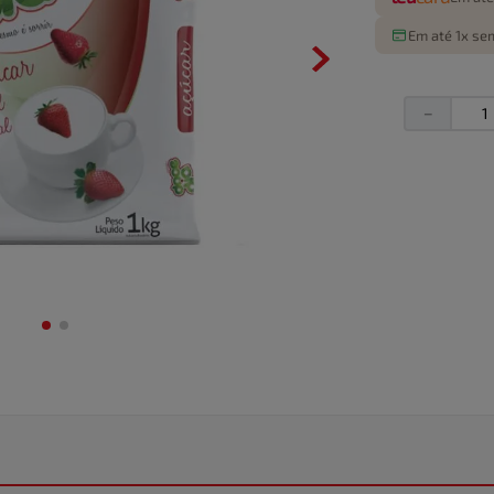
Em até 1x sem
－