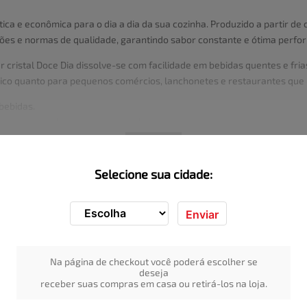
ática e econômica para o dia a dia da sua cozinha. Produzido a partir d
ações e normas de qualidade, garantindo sabor constante e ótima perfo
 cristal Doce Dia dissolve-se com facilidade em bebidas quentes e fria
ico quanto para pequenos comércios, lanchonetes e restaurantes que u
 bebidas.
es, pudins e sobremesas em geral.
s, padarias, restaurantes e pequenos negócios.
VER MAIS
nuseio e o armazenamento.
e de qualidade.
Selecione sua cidade:
eixar suas receitas mais saborosas e garantir o estoque de um produto
 dia a dia.
Enviar
Na página de checkout você poderá escolher se
deseja
receber suas compras em casa ou retirá-los na loja.