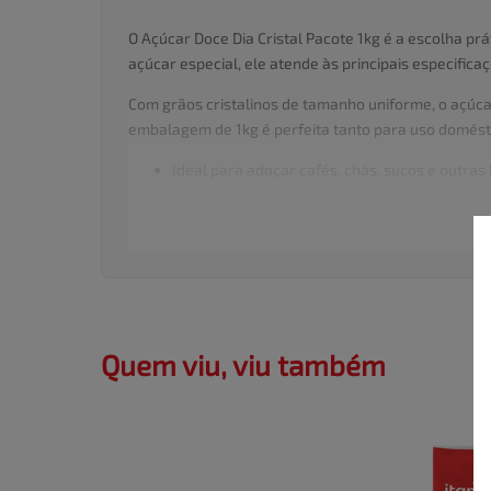
O Açúcar Doce Dia Cristal Pacote 1kg é a escolha pr
açúcar especial, ele atende às principais especific
Com grãos cristalinos de tamanho uniforme, o açúcar
embalagem de 1kg é perfeita tanto para uso domést
Ideal para adoçar cafés, chás, sucos e outras
Perfeito para o preparo de bolos, tortas, doc
Indicado para uso em residências, lanchonete
Embalagem prática de 1kg, que facilita o ma
Produzido por Coprodia, com rigoroso control
Tenha sempre o Açúcar Doce Dia Cristal à mão para d
excelente rendimento, é um item indispensável para o
Quem viu, viu também