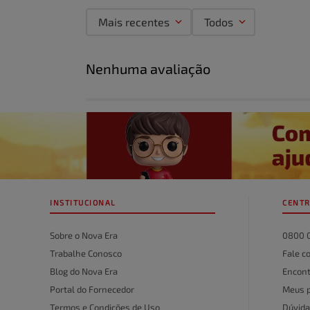
Mais recentes
Todos
Adicionar avaliação
Nenhuma avaliação
Título
Avalie o produto de 1 a 5 estrelas
★
★
★
★
★
Seu nome
INSTITUCIONAL
CENTR
Endereço de email
Sobre o Nova Era
0800 
Trabalhe Conosco
Fale c
Blog do Nova Era
Encont
Escreva uma avaliação
Portal do Fornecedor
Meus 
Termos e Condições de Uso
Dúvida