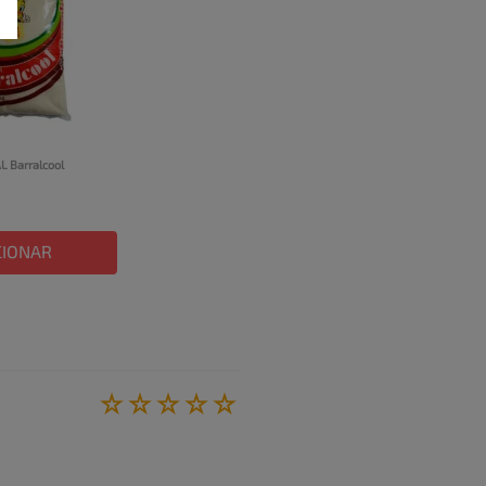
L Barralcool 
CIONAR
☆
☆
☆
☆
☆