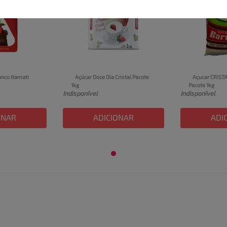
anco Itamati 
Açúcar Doce Dia Cristal Pacote 
Açucar CRISTA
1kg
Pacote 1kg
Indisponível
Indisponível
ONAR
ADICIONAR
ADI