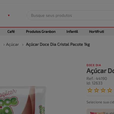
Busque seus produtos
TERMOS MAIS BUSCADOS
Café
Produtos Granbon
Infantil
Hortifruti
1
º
leite
2
º
frango
Açúcar
Açúcar Doce Dia Cristal Pacote 1kg
3
º
café
4
º
arroz
DOCE DIA
5
º
carne
Açúcar Do
Ref.
:
44190
Id
:
12633
☆
☆
☆
☆
Selecione sua ci
teu
card
Em até