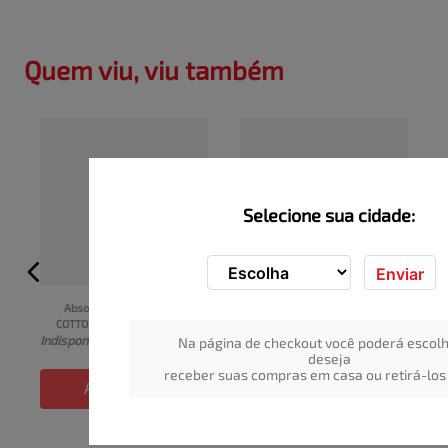
Quem viu, viu também
Selecione sua cidade:
Enviar
Absorvente Noturno 
Absorvente Lady 
COTTONBABY Lady com 
COTTONBABY Suave sem 
I
Indisponível
Indisponível
Abas Suave 8un
Abas com Cristais de Gel 
Na página de checkout você poderá escolh
8un
deseja
receber suas compras em casa ou retirá-los 
ADICIONAR
ADICIONAR