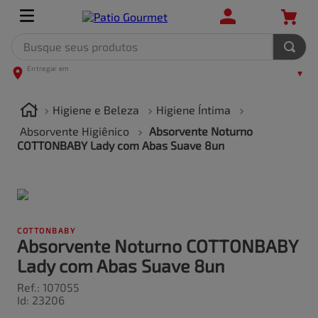
Busque seus produtos
TERMOS MAIS BUSCADOS
1
º
leite
Higiene e Beleza
Higiene Íntima
2
º
frango
Absorvente Higiênico
Absorvente Noturno
COTTONBABY Lady com Abas Suave 8un
3
º
café
4
º
arroz
5
º
fralda
COTTONBABY
Absorvente Noturno COTTONBABY
Lady com Abas Suave 8un
Ref.
:
107055
Id
:
23206