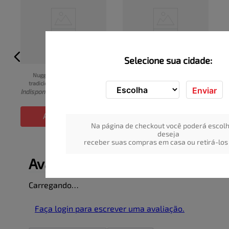
Selecione sua cidade:
Nuggets Sadia frango 
Empanado Chicken Crispy 
tradicional 300g
tradicional Seara 300g
I
Enviar
Indisponível
Indisponível
ADICIONAR
ADICIONAR
Na página de checkout você poderá escolh
deseja
receber suas compras em casa ou retirá-los 
Avaliações
Carregando…
Faça login para escrever uma avaliação.