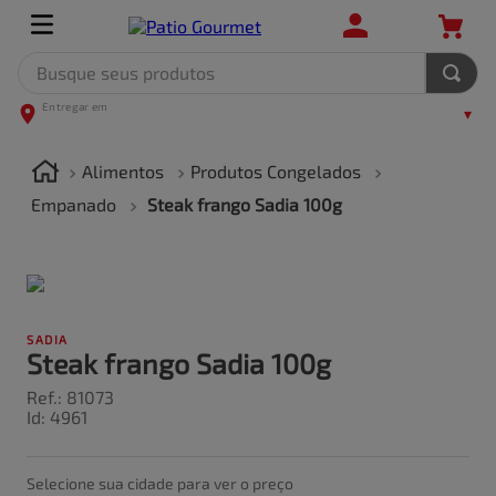
Busque seus produtos
TERMOS MAIS BUSCADOS
1
º
leite
Alimentos
Produtos Congelados
2
º
frango
Empanado
Steak frango Sadia 100g
3
º
café
4
º
arroz
5
º
carne
SADIA
Steak frango Sadia 100g
Ref.
:
81073
Id
:
4961
Selecione sua cidade para ver o preço