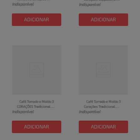
Indisponível
Power Whey Sabor 
Indisponível
Caramelo Salgado 50g
Cappuccino Classic UHT 
250ml
ADICIONAR
ADICIONAR
Café Torrado e Moído 3 
Café Torrado e Moído 3 
CORAÇÕES Tradicional 
Corações Tradicional 
Indisponível
Indisponível
250g
250g
ADICIONAR
ADICIONAR