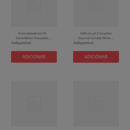
Achocolatado em Pó 
Café em pó 3 Corações 
Instantâneo Chocolatto 3 
Gourmet Cerrado Mineiro 
Indisponível
Indisponível
Corações Pacote 700g
250g
ADICIONAR
ADICIONAR