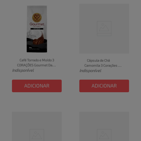
Café Torrado e Moído 3 
Cápsula de Chá 
CORAÇÕES Gourmet Dark 
Camomila 3 Corações 
Indisponível
Roast 250g
Indisponível
Tres 10 Unidades 25g
ADICIONAR
ADICIONAR