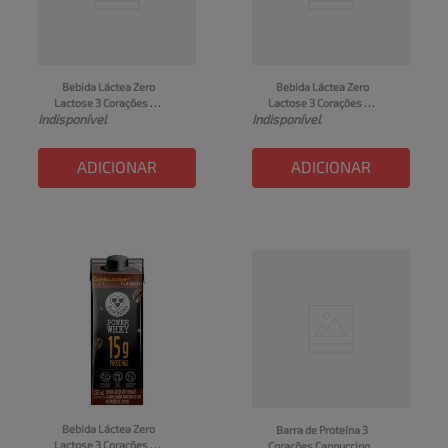
Bebida Láctea Zero 
Bebida Láctea Zero 
Lactose 3 Corações 
Lactose 3 Corações 
Indisponível
Indisponível
Power Whey Sabor 
Power Whey Sabor 
Cookies Cream UHT 
Cafeína UHT 250ml
250ml
ADICIONAR
ADICIONAR
Bebida Láctea Zero 
Barra de Proteína 3 
Lactose 3 Corações 
Corações Cappuccino 