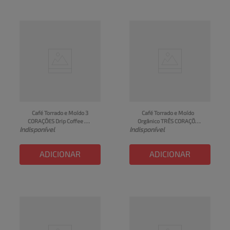
Café Torrado e Moído 3 
Café Torrado e Moído 
CORAÇÕES Drip Coffee 
Orgânico TRÊS CORAÇÕES 
Indisponível
Indisponível
Gourmet Dark Roast 11g
Rituais Cafés Especiais 
250g
ADICIONAR
ADICIONAR