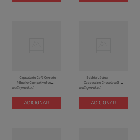
Capsula de Café Cerrado 
Bebida Láctea 
Mineiro Compativel com 
Cappuccino Chocolate 3 
Indisponível
Indisponível
Nespresso 3 Corações 10 
Corações 260ml
unid
ADICIONAR
ADICIONAR