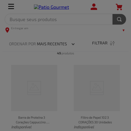
Busque seus produtos
TERMOS MAIS BUSCADOS
1
º
leite
FILTRAR
ORDENAR POR
MAIS RECENTES
2
º
frango
49
produtos
3
º
café
4
º
arroz
5
º
carne
Barra de Proteína 3 
Filtro de Papel 102 3 
Corações Cappuccino 
CORAÇÕES 30 Unidades
Indisponível
Indisponível
Cookies’n Cream 50g