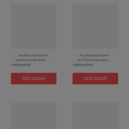
Tira Manchas Vanish 
Tira Manchas Vanish 
Líquido Crystal White 
em Pó Oxi Action para 
Indisponível
Indisponível
para roupas brancas Refil 
roupas coloridas Refil 
Econômico 500ml
Econômico 400g
ADICIONAR
ADICIONAR