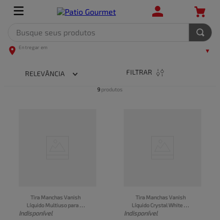
Busque seus produtos
TERMOS MAIS BUSCADOS
1
º
leite
FILTRAR
RELEVÂNCIA
2
º
frango
9
produtos
3
º
café
4
º
arroz
5
º
fralda
Tira Manchas Vanish 
Tira Manchas Vanish 
Líquido Multiuso para 
Líquido Crystal White 
Indisponível
Indisponível
roupas coloridas 
para roupas brancas 