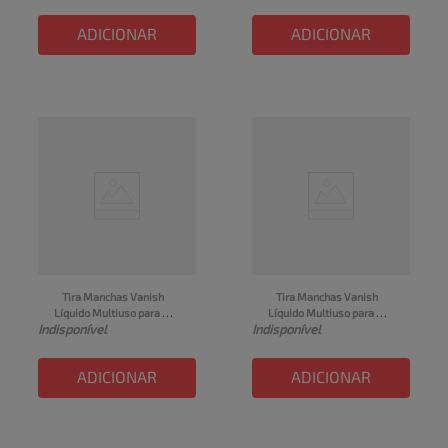
embalagem econômica 
Embalagem Econômica 
1,2L
1,2L
ADICIONAR
ADICIONAR
Tira Manchas Vanish 
Tira Manchas Vanish 
Líquido Multiuso para 
Líquido Multiuso para 
Indisponível
Indisponível
roupas coloridas 1,5L
roupas coloridas Refil 
Econômico 500ml
ADICIONAR
ADICIONAR