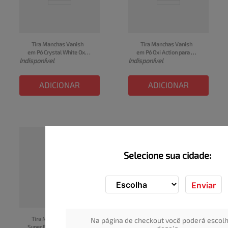
Tira Manchas Vanish 
Tira Manchas Vanish 
em Pó Crystal White Oxi 
em Pó Oxi Action para 
Indisponível
Indisponível
Action para roupas 
roupas coloridas refil 
brancas Refil Econômico 
econômico 240g
240g
ADICIONAR
ADICIONAR
Selecione sua cidade:
Enviar
Tira Manchas Vanish 
Na página de checkout você poderá escolh
Super Barra para roupas 