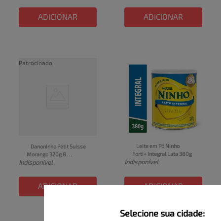
unidades
ADICIONAR
ADICIONAR
Patrocinado
Leite em Pó Ninho 
Danoninho Petit Suisse 
Forti+ Integral Lata 380g
Morango 320g 8 
Indisponível
Indisponível
unidades
ADICIONAR
ADICIONAR
Selecione sua cidade: