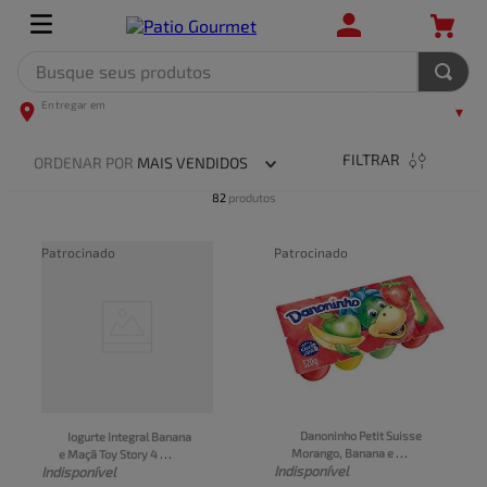
Busque seus produtos
TERMOS MAIS BUSCADOS
1
º
leite
FILTRAR
ORDENAR POR
MAIS VENDIDOS
2
º
frango
82
produtos
3
º
café
Patrocinado
Patrocinado
4
º
arroz
5
º
fralda
Danoninho Petit Suisse 
Iogurte Integral Banana 
Morango, Banana e 
e Maçã Toy Story 4 
Indisponível
Indisponível
Maçã-Verde 320g 8 
Danoninho Frasco 100g