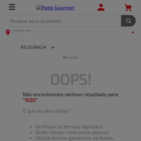
Busque seus produtos
TERMOS MAIS BUSCADOS
1
º
leite
RELEVÂNCIA
2
º
frango
0
produto
3
º
café
OOPS!
4
º
arroz
5
º
fralda
Não encontramos nenhum resultado para
"
1020
"
O que eu devo fazer?
Verifique os termos digitados.
Tente utilizar uma única palavra.
Utilize termos genéricos na busca.