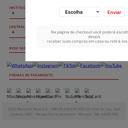
INSTITUCIONAL
+
Enviar
CENTRAL DE ATENDIMENTO
+
Na página de checkout você poderá escolh
deseja
receber suas compras em casa ou retirá-los 
REDE SOCIAL
FORMAS DE PAGAMENTO
2025 Mercantil Nova Era - CNPJ 04.240.370/0057-01 | End: Av. Gov. José
Lindoso, 3007 – Parque Dez de Novembro - Manaus - AM, 69055-010