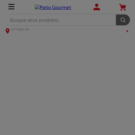
Busque seus produtos
TERMOS MAIS BUSCADOS
1
º
leite
2
º
frango
3
º
café
4
º
arroz
5
º
fralda