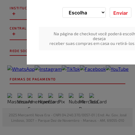
INSTITUCIONAL
+
Enviar
CENTRAL DE ATENDIMENTO
+
Na página de checkout você poderá escolh
deseja
receber suas compras em casa ou retirá-los 
REDE SOCIAL
FORMAS DE PAGAMENTO
2025 Mercantil Nova Era - CNPJ 04.240.370/0057-01 | End: Av. Gov. José
Lindoso, 3007 – Parque Dez de Novembro - Manaus - AM, 69055-010