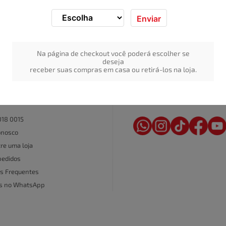
Enviar
Na página de checkout você poderá escolher se
deseja
receber suas compras em casa ou retirá-los na loja.
REDE SOCIAL
AL DE ATENDIMENTO
018 0015
onosco
re uma loja
pedidos
s Frequentes
as no WhatsApp