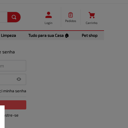
Pedidos
Login
Carrinho
Limpeza
Tudo para sua Casa 🏠
Pet shop
e senha
ci minha senha
adastre-se