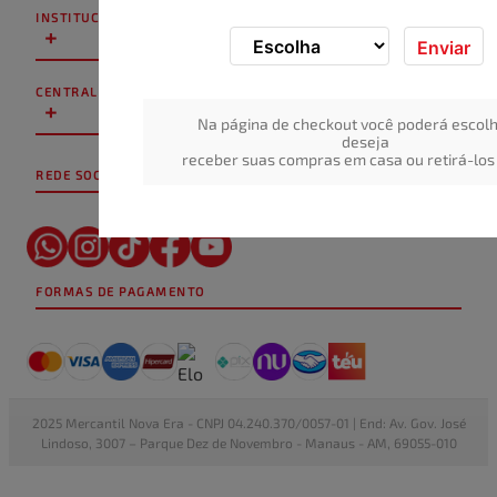
INSTITUCIONAL
+
Enviar
CENTRAL DE ATENDIMENTO
+
Na página de checkout você poderá escolh
deseja
receber suas compras em casa ou retirá-los 
REDE SOCIAL
FORMAS DE PAGAMENTO
2025 Mercantil Nova Era - CNPJ 04.240.370/0057-01 | End: Av. Gov. José
Lindoso, 3007 – Parque Dez de Novembro - Manaus - AM, 69055-010