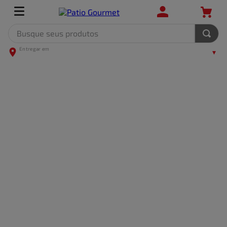
Busque seus produtos
TERMOS MAIS BUSCADOS
1
º
leite
2
º
frango
3
º
café
4
º
arroz
5
º
carne