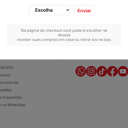
Enviar
Na página de checkout você poderá escolher se
deseja
receber suas compras em casa ou retirá-los na loja.
REDE SOCIAL
AL DE ATENDIMENTO
018 0015
onosco
re uma loja
pedidos
s Frequentes
as no WhatsApp