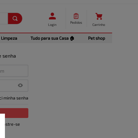
Pedidos
Login
Carrinho
Limpeza
Tudo para sua Casa 🏠
Pet shop
e senha
ci minha senha
adastre-se