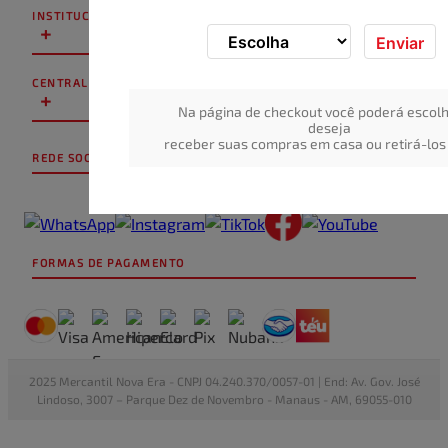
INSTITUCIONAL
+
Enviar
CENTRAL DE ATENDIMENTO
+
Na página de checkout você poderá escolh
deseja
receber suas compras em casa ou retirá-los 
REDE SOCIAL
FORMAS DE PAGAMENTO
2025 Mercantil Nova Era - CNPJ 04.240.370/0057-01 | End: Av. Gov. José
Lindoso, 3007 – Parque Dez de Novembro - Manaus - AM, 69055-010