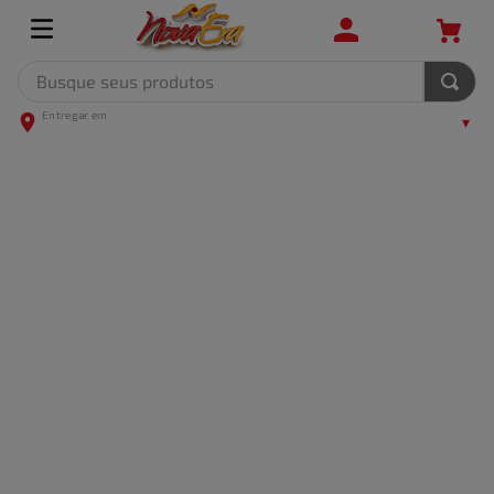
Busque seus produtos
TERMOS MAIS BUSCADOS
1
º
leite
2
º
frango
3
º
café
4
º
arroz
5
º
fralda