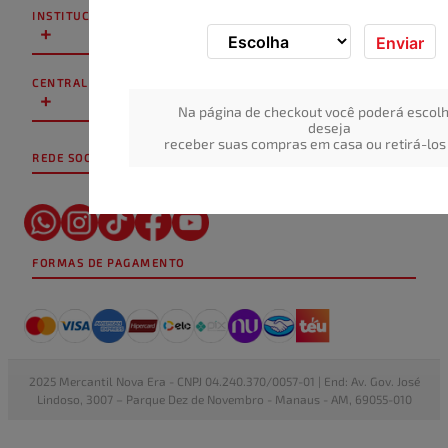
INSTITUCIONAL
+
Enviar
CENTRAL DE ATENDIMENTO
+
Na página de checkout você poderá escolh
deseja
receber suas compras em casa ou retirá-los 
REDE SOCIAL
FORMAS DE PAGAMENTO
2025 Mercantil Nova Era - CNPJ 04.240.370/0057-01 | End: Av. Gov. José
Lindoso, 3007 – Parque Dez de Novembro - Manaus - AM, 69055-010