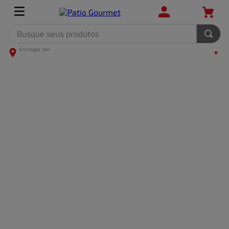
Busque seus produtos
TERMOS MAIS BUSCADOS
1
º
leite
2
º
frango
3
º
café
4
º
arroz
5
º
fralda