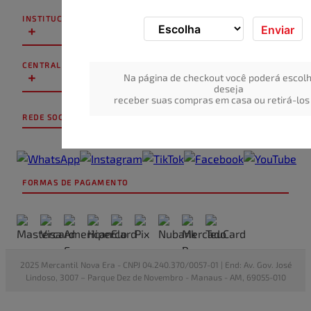
INSTITUCIONAL
+
Enviar
CENTRAL DE ATENDIMENTO
+
Na página de checkout você poderá escolh
deseja
receber suas compras em casa ou retirá-los 
REDE SOCIAL
FORMAS DE PAGAMENTO
2025 Mercantil Nova Era - CNPJ 04.240.370/0057-01 | End: Av. Gov. José
Lindoso, 3007 – Parque Dez de Novembro - Manaus - AM, 69055-010