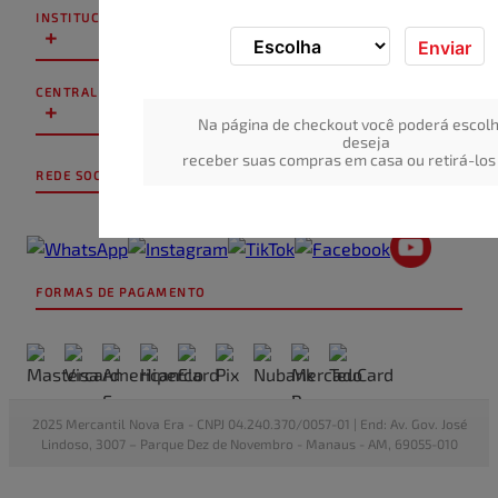
INSTITUCIONAL
+
Enviar
CENTRAL DE ATENDIMENTO
+
Na página de checkout você poderá escolh
deseja
receber suas compras em casa ou retirá-los 
REDE SOCIAL
FORMAS DE PAGAMENTO
2025 Mercantil Nova Era - CNPJ 04.240.370/0057-01 | End: Av. Gov. José
Lindoso, 3007 – Parque Dez de Novembro - Manaus - AM, 69055-010