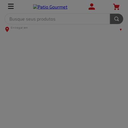
Busque seus produtos
TERMOS MAIS BUSCADOS
1
º
leite
2
º
frango
3
º
café
4
º
arroz
5
º
carne