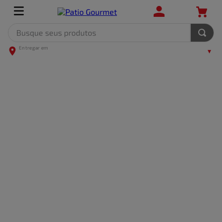
Busque seus produtos
TERMOS MAIS BUSCADOS
1
º
leite
2
º
frango
3
º
café
4
º
arroz
5
º
carne