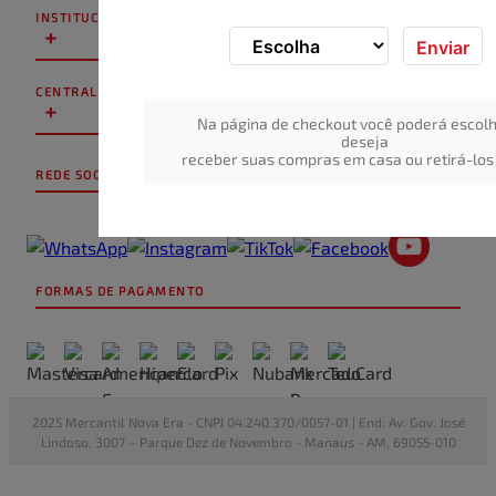
INSTITUCIONAL
+
Enviar
CENTRAL DE ATENDIMENTO
+
Na página de checkout você poderá escolh
deseja
receber suas compras em casa ou retirá-los 
REDE SOCIAL
FORMAS DE PAGAMENTO
2025 Mercantil Nova Era - CNPJ 04.240.370/0057-01 | End: Av. Gov. José
Lindoso, 3007 – Parque Dez de Novembro - Manaus - AM, 69055-010