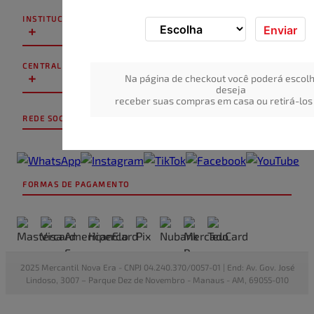
INSTITUCIONAL
+
Enviar
CENTRAL DE ATENDIMENTO
+
Na página de checkout você poderá escolh
deseja
receber suas compras em casa ou retirá-los 
REDE SOCIAL
FORMAS DE PAGAMENTO
2025 Mercantil Nova Era - CNPJ 04.240.370/0057-01 | End: Av. Gov. José
Lindoso, 3007 – Parque Dez de Novembro - Manaus - AM, 69055-010