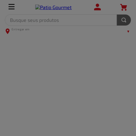
Busque seus produtos
TERMOS MAIS BUSCADOS
1
º
leite
2
º
frango
3
º
café
4
º
arroz
5
º
carne