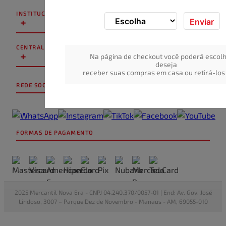
INSTITUCIONAL
+
Enviar
CENTRAL DE ATENDIMENTO
+
Na página de checkout você poderá escolh
deseja
receber suas compras em casa ou retirá-los 
REDE SOCIAL
FORMAS DE PAGAMENTO
2025 Mercantil Nova Era - CNPJ 04.240.370/0057-01 | End: Av. Gov. José
Lindoso, 3007 – Parque Dez de Novembro - Manaus - AM, 69055-010