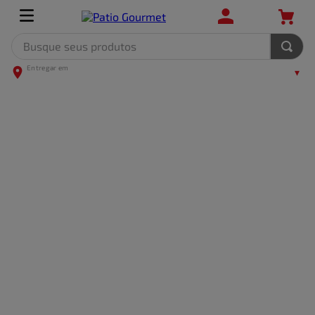
Busque seus produtos
TERMOS MAIS BUSCADOS
1
º
leite
2
º
frango
3
º
café
4
º
arroz
5
º
carne