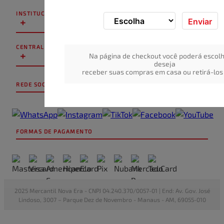
INSTITUCIONAL
+
Enviar
CENTRAL DE ATENDIMENTO
+
Na página de checkout você poderá escolh
deseja
receber suas compras em casa ou retirá-los 
REDE SOCIAL
FORMAS DE PAGAMENTO
2025 Mercantil Nova Era - CNPJ 04.240.370/0057-01 | End: Av. Gov. José
Lindoso, 3007 – Parque Dez de Novembro - Manaus - AM, 69055-010