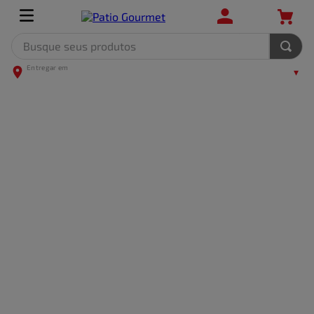
Busque seus produtos
TERMOS MAIS BUSCADOS
1
º
leite
2
º
frango
3
º
café
4
º
arroz
5
º
carne