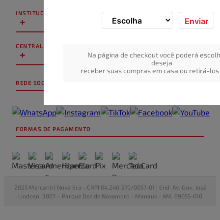
INSTITUCIONAL
+
Enviar
CENTRAL DE ATENDIMENTO
+
Na página de checkout você poderá escolh
deseja
receber suas compras em casa ou retirá-los 
REDE SOCIAL
FORMAS DE PAGAMENTO
2025 Mercantil Nova Era - CNPJ 04.240.370/0057-01 | End: Av. Gov. José
Lindoso, 3007 – Parque Dez de Novembro - Manaus - AM, 69055-010