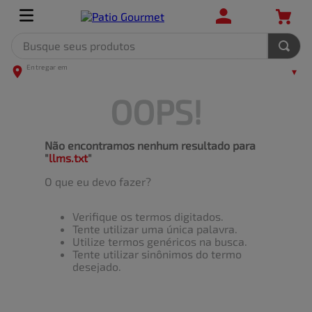
Busque seus produtos
TERMOS MAIS BUSCADOS
1
º
leite
OOPS!
2
º
frango
3
º
café
Não encontramos nenhum resultado para
"
llms.txt
"
4
º
arroz
O que eu devo fazer?
5
º
carne
Verifique os termos digitados.
Tente utilizar uma única palavra.
Utilize termos genéricos na busca.
Tente utilizar sinônimos do termo
desejado.