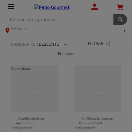
Busque seus produtos
TERMOS MAIS BUSCADOS
1
º
leite
FILTRAR
ORDENAR POR
DESCONTO
2
º
frango
65
produtos
3
º
café
Patrocinado
4
º
arroz
5
º
fralda
Aperitivo de Ervas 
Gin Tônica Schweppes 
Aperol 750ml
Pink Lata 269ml
Indisponível
Indisponível