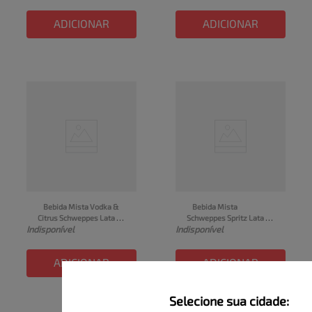
ADICIONAR
ADICIONAR
Bebida Mista Vodka & 
Bebida Mista 
Citrus Schweppes Lata 
Schweppes Spritz Lata 
Indisponível
Indisponível
269ml
269ml
ADICIONAR
ADICIONAR
Selecione sua cidade: