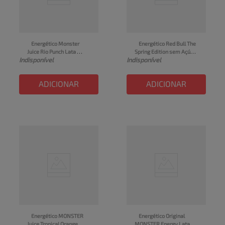
Energético Monster 
Energético Red Bull The 
Juice Rio Punch Lata 
Spring Edition sem Açúcar 
Indisponível
Indisponível
473ml
Frutas Vermelhas Lata 
250ml
ADICIONAR
ADICIONAR
Energético MONSTER 
Energético Original 
Juice Tropical Orange 
MONSTER Energy Lata 