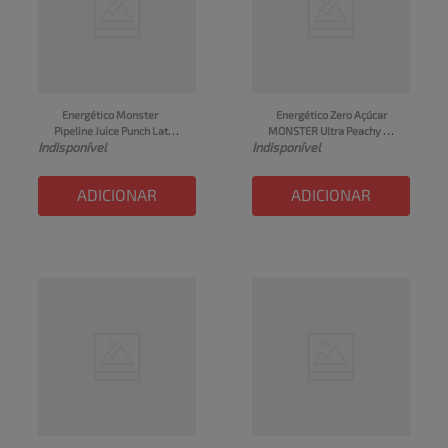
Energético Monster 
Energético Zero Açúcar 
Pipeline Juice Punch Lata 
MONSTER Ultra Peachy 
Indisponível
Indisponível
473ml
Keen Pêssego Lata 
473ml
ADICIONAR
ADICIONAR