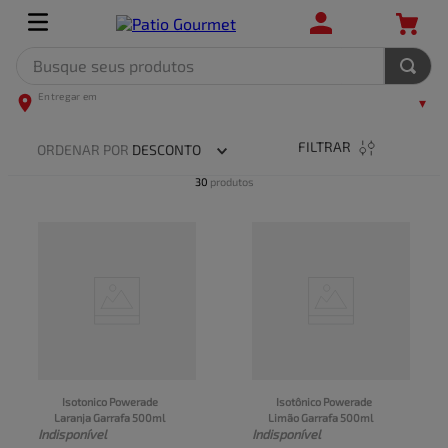
Busque seus produtos
TERMOS MAIS BUSCADOS
1
º
leite
FILTRAR
ORDENAR POR
DESCONTO
2
º
frango
30
produtos
3
º
café
4
º
arroz
5
º
carne
Isotonico Powerade 
Isotônico Powerade 
Laranja Garrafa 500ml
Limão Garrafa 500ml
Indisponível
Indisponível