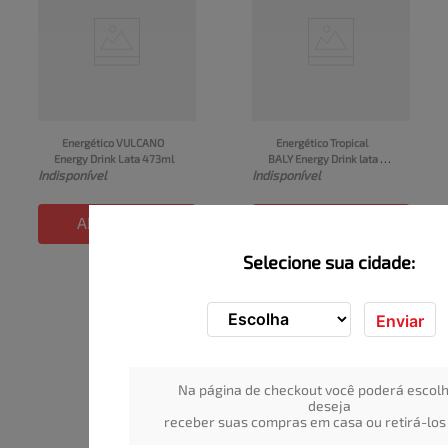
Energético VULCANO 
Energético Tropical 
Energy Drink Lata 473ml
BALY Energy Drink lata 
Indisponível
Indisponível
473ml
ADICIONAR
ADICIONAR
Selecione sua cidade:
Enviar
Na página de checkout você poderá escolh
deseja
receber suas compras em casa ou retirá-los 