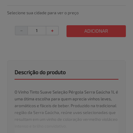
Selecione sua cidade para ver o preço
－
＋
ADICIONAR
Descrição do produto
O Vinho Tinto Suave Seleção Pérgola Serra Gaúcha 1L é
uma ótima escolha para quem aprecia vinhos leves,
aromáticos e fáceis de beber. Produzido na tradicional
região da Serra Gaúcha, reúne uvas selecionadas que
resultam em um vinho de coloração vermelho violáceo
intenso e brilho convidativo.