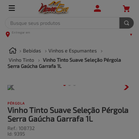
Busque seus produtos
TERMOS MAIS BUSCADOS
1
º
leite
Bebidas
Vinhos e Espumantes
2
º
frango
Vinho Tinto
Vinho Tinto Suave Seleção Pérgola
Serra Gaúcha Garrafa 1L
3
º
café
4
º
arroz
5
º
fralda
PÉRGOLA
Vinho Tinto Suave Seleção Pérgola
Serra Gaúcha Garrafa 1L
Ref.
:
108732
Id
:
9395