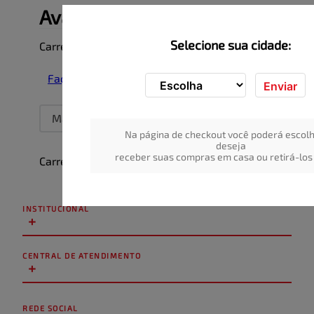
Avaliações
Selecione sua cidade:
Carregando…
Faça login para escrever uma avaliação.
Enviar
Mais recentes
Todos
Na página de checkout você poderá escolh
deseja
receber suas compras em casa ou retirá-los 
Carregando avaliações…
INSTITUCIONAL
+
CENTRAL DE ATENDIMENTO
+
REDE SOCIAL