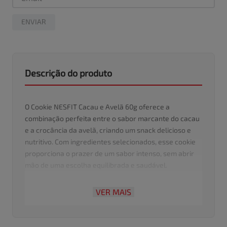
ENVIAR
Descrição do produto
O Cookie NESFIT Cacau e Avelã 60g oferece a
combinação perfeita entre o sabor marcante do cacau
e a crocância da avelã, criando um snack delicioso e
nutritivo. Com ingredientes selecionados, esse cookie
proporciona o prazer de um sabor intenso, sem abrir
mão de uma escolha equilibrada e saudável.
Ideal para quem busca um lanche delicioso e prático, o
VER MAIS
Cookie NESFIT Cacau e Avelã é perfeito para a rotina,
seja no café da manhã, no lanche ou em um intervalo
saboroso durante o dia. A embalagem de 60g é prática