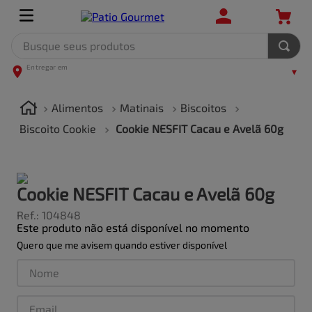
Busque seus produtos
TERMOS MAIS BUSCADOS
1
º
leite
Alimentos
Matinais
Biscoitos
2
º
frango
Biscoito Cookie
Cookie NESFIT Cacau e Avelã 60g
3
º
café
4
º
arroz
Cookie NESFIT Cacau e Avelã 60g
5
º
fralda
Ref.
:
104848
Este produto não está disponível no momento
Quero que me avisem quando estiver disponível