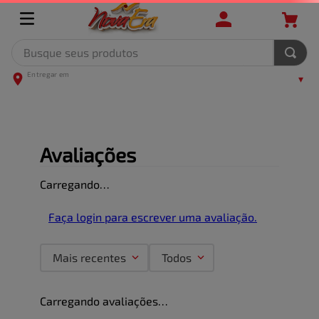
Busque seus produtos
FILTRAR
RELEVÂNCIA
12
produtos
-
21%
-
14%
Cerveja Lager Puro 
Cerveja Itaipava Pilsen 
Malte HEINEKEN Long 
Lata 269ml
...
...
Neck 330ml