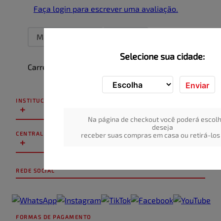
Faça login para escrever uma avaliação.
Mais recentes
Todos
Selecione sua cidade:
Carregando avaliações…
Enviar
INSTITUCIONAL
+
Na página de checkout você poderá escolh
deseja
CENTRAL DE ATENDIMENTO
receber suas compras em casa ou retirá-los 
+
REDE SOCIAL
FORMAS DE PAGAMENTO