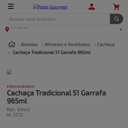
Busque seus produtos
TERMOS MAIS BUSCADOS
1
º
leite
Bebidas
Whiskies e Destilados
Cachaça
2
º
frango
Cachaça Tradicional 51 Garrafa 965ml
3
º
café
4
º
arroz
5
º
fralda
PIRASSUNUNGA
Cachaça Tradicional 51 Garrafa
965ml
Ref.
:
93452
Id
:
2372