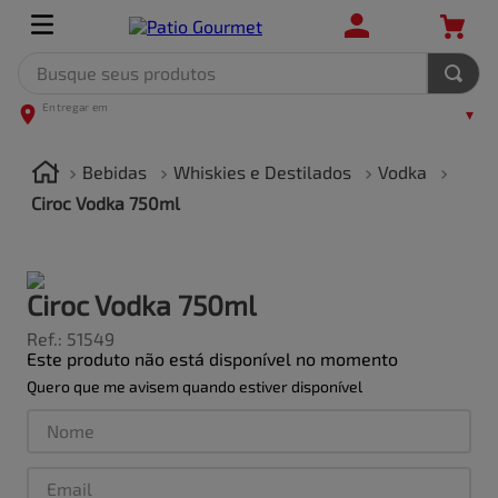
Busque seus produtos
TERMOS MAIS BUSCADOS
1
º
leite
Bebidas
Whiskies e Destilados
Vodka
2
º
frango
Ciroc Vodka 750ml
3
º
café
4
º
arroz
Ciroc Vodka 750ml
5
º
carne
Ref.
:
51549
Este produto não está disponível no momento
Quero que me avisem quando estiver disponível