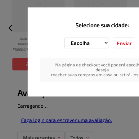
Selecione sua cidade:
Vodka SKARLOFF 
Vodka COROTE Garrafa 
Enviar
Tridestilada Garrafa 965ml
900ml
I
Indisponível
Indisponível
ADICIONAR
ADICIONAR
Na página de checkout você poderá escolh
deseja
receber suas compras em casa ou retirá-los 
Avaliações
Carregando…
Faça login para escrever uma avaliação.
Mais recentes
Todos