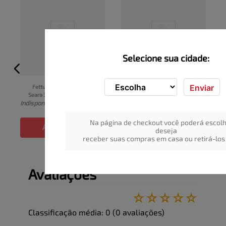
Selecione sua cidade:
Enviar
Fettuccine à bolonhesa 
Pão tipo Tortilha Wrap 
Seara 350g
WICKBOLD 100% Integral 
I
Indisponível
Indisponível
Pacote 270g
Na página de checkout você poderá escolh
ADICIONAR
ADICIONAR
deseja
receber suas compras em casa ou retirá-los 
Avaliações
☆
☆
☆
☆
☆
Classificação média: 0
(0 avaliações)