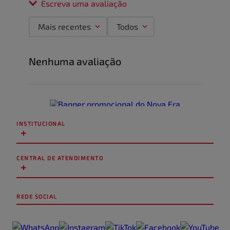
Escreva uma avaliação
Mais recentes
Todos
Adicionar avaliação
Nenhuma avaliação
Título
Avalie o produto de 1 a 5 estrelas
★
★
★
★
★
INSTITUCIONAL
+
Seu nome
CENTRAL DE ATENDIMENTO
+
Endereço de email
REDE SOCIAL
Escreva uma avaliação