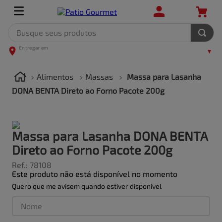
Busque seus produtos
TERMOS MAIS BUSCADOS
1
º
leite
Alimentos
Massas
Massa para Lasanha
2
º
frango
DONA BENTA Direto ao Forno Pacote 200g
3
º
café
4
º
arroz
Massa para Lasanha DONA BENTA
5
º
carne
Direto ao Forno Pacote 200g
Ref.
:
78108
Este produto não está disponível no momento
Quero que me avisem quando estiver disponível