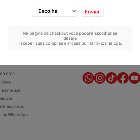
Enviar
Na página de checkout você poderá escolher se
deseja
receber suas compras em casa ou retirá-los na loja.
REDE SOCIAL
AL DE ATENDIMENTO
018 0015
onosco
re uma loja
pedidos
s Frequentes
as no WhatsApp