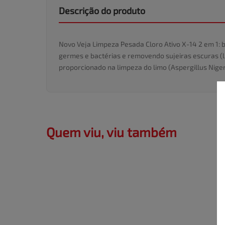
Descrição do produto
Novo Veja Limpeza Pesada Cloro Ativo X-14 2 em 1: b
germes e bactérias e removendo sujeiras escuras (li
proporcionado na limpeza do limo (Aspergillus Niger
Quem viu, viu também