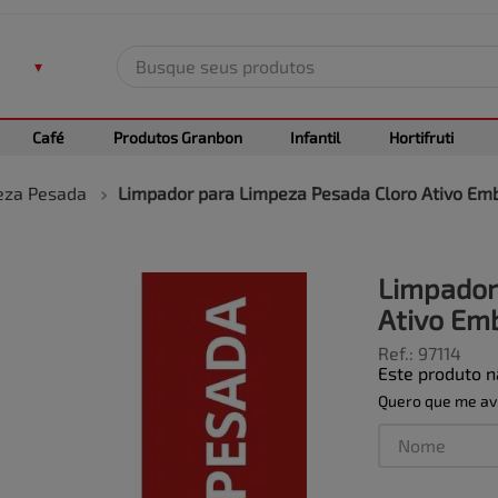
Busque seus produtos
TERMOS MAIS BUSCADOS
Café
Produtos Granbon
Infantil
Hortifruti
1
º
leite
2
º
frango
eza Pesada
Limpador para Limpeza Pesada Cloro Ativo Em
3
º
café
4
º
arroz
Limpador
5
º
fralda
Ativo Em
Ref.
:
97114
Este produto 
Quero que me avi