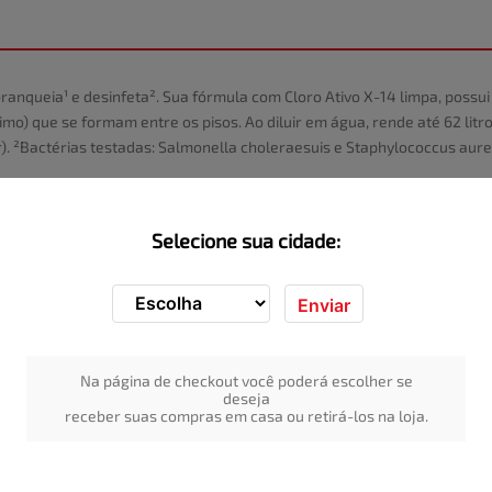
ranqueia¹ e desinfeta². Sua fórmula com Cloro Ativo X-14 limpa, possu
mo) que se formam entre os pisos. Ao diluir em água, rende até 62 litr
). ²Bactérias testadas: Salmonella choleraesuis e Staphylococcus aure
Selecione sua cidade:
Enviar
Na página de checkout você poderá escolher se
deseja
receber suas compras em casa ou retirá-los na loja.