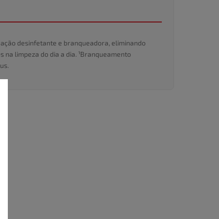
i ação desinfetante e branqueadora, eliminando
os na limpeza do dia a dia. ¹Branqueamento
us.