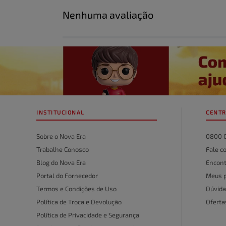
Nenhuma avaliação
Título
Avalie o produto de 1 a 5 estrelas
★
★
★
★
★
Seu nome
INSTITUCIONAL
CENTR
Endereço de email
Sobre o Nova Era
0800 
Trabalhe Conosco
Fale c
Blog do Nova Era
Encont
Escreva uma avaliação
Portal do Fornecedor
Meus 
Termos e Condições de Uso
Dúvida
Política de Troca e Devolução
Ofert
Política de Privacidade e Segurança