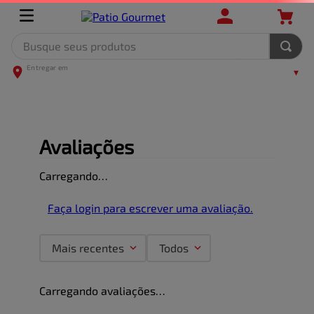
Busque seus produtos
OOPS!
Não encontramos nenhum resultado para
"
racao-em-283019
"
O que eu devo fazer?
Verifique os termos digitados.
Tente utilizar uma única palavra.
Utilize termos genéricos na busca.
Tente utilizar sinônimos do termo
desejado.