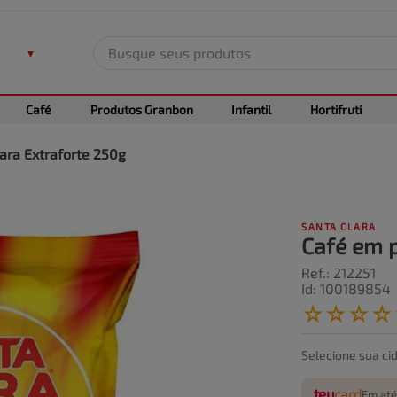
Busque seus produtos
TERMOS MAIS BUSCADOS
Café
Produtos Granbon
Infantil
Hortifruti
1
º
leite
2
º
frango
ara Extraforte 250g
3
º
café
4
º
arroz
SANTA CLARA
5
º
fralda
Café em p
Ref.
:
212251
Id
:
100189854
☆
☆
☆
☆
Selecione sua ci
teu
card
Em até