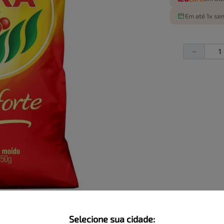
Em até 1x sem
－
Selecione sua cidade: