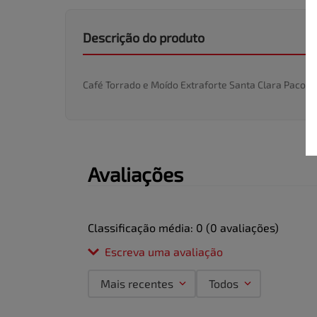
Descrição do produto
Café Torrado e Moído Extraforte Santa Clara Pacote
Avaliações
Classificação média: 0
(0 avaliações)
Escreva uma avaliação
Mais recentes
Todos
Adicionar avaliação