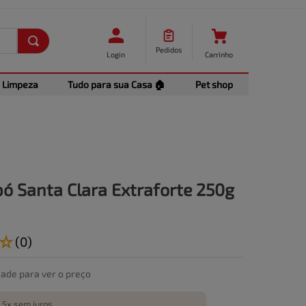
Pedidos
Login
Carrinho
Limpeza
Tudo para sua Casa 🏠
Pet shop
ó Santa Clara Extraforte 250g
☆
(
0
)
dade para ver o preço
 5x sem juros