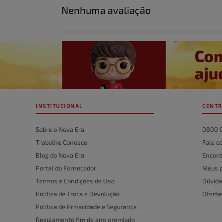
Nenhuma avaliação
Título
Avalie o produto de 1 a 5 estrelas
★
★
★
★
★
Seu nome
INSTITUCIONAL
CENTR
Endereço de email
Sobre o Nova Era
0800 
Trabalhe Conosco
Fale c
Blog do Nova Era
Encont
Escreva uma avaliação
Portal do Fornecedor
Meus 
Termos e Condições de Uso
Dúvida
Política de Troca e Devolução
Ofert
Política de Privacidade e Segurança
Regulamento fim de ano premiado