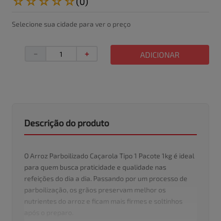
☆
☆
☆
☆
☆
(
0
)
Selecione sua cidade para ver o preço
－
＋
ADICIONAR
Descrição do produto
O Arroz Parboilizado Caçarola Tipo 1 Pacote 1kg é ideal
para quem busca praticidade e qualidade nas
refeições do dia a dia. Passando por um processo de
parboilização, os grãos preservam melhor os
nutrientes do arroz e ficam mais firmes e soltinhos
após o preparo.