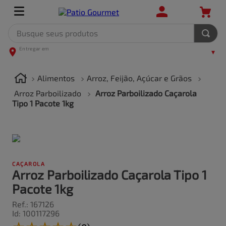
Busque seus produtos
TERMOS MAIS BUSCADOS
1
º
leite
Alimentos
Arroz, Feijão, Açúcar e Grãos
2
º
frango
Arroz Parboilizado
Arroz Parboilizado Caçarola
Tipo 1 Pacote 1kg
3
º
café
4
º
arroz
5
º
carne
CAÇAROLA
Arroz Parboilizado Caçarola Tipo 1
Pacote 1kg
Ref.
:
167126
Id
:
100117296