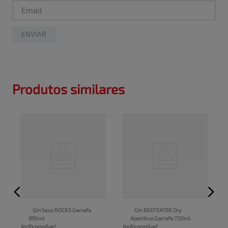
ENVIAR
Produtos similares
Gin Seco ROCKS Garrafa 
Gin BEEFEATER Dry 
995ml
Aperitivo Garrafa 750ml
I
Indisponível
Indisponível