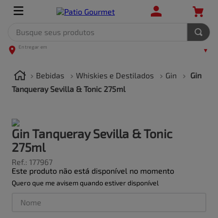
Busque seus produtos
TERMOS MAIS BUSCADOS
1
º
leite
Bebidas
Whiskies e Destilados
Gin
Gin
2
º
frango
Tanqueray Sevilla & Tonic 275ml
3
º
café
4
º
arroz
Gin Tanqueray Sevilla & Tonic
5
º
carne
275ml
Ref.
:
177967
Este produto não está disponível no momento
Quero que me avisem quando estiver disponível