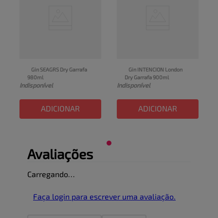
Gin SEAGRS Dry Garrafa 
Gin INTENCION London 
980ml
Dry Garrafa 900ml
Indisponível
Indisponível
ADICIONAR
ADICIONAR
Avaliações
Carregando…
Faça login para escrever uma avaliação.