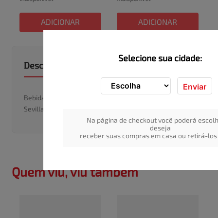
ADICIONAR
ADICIONAR
Selecione sua cidade:
Descrição do produto
Enviar
Bebida Alcoólica Mista Gaseificada Gin Tônica Flor de
Sevilla Tanqueray Garrafa 275ml
Na página de checkout você poderá escolh
deseja
receber suas compras em casa ou retirá-los 
Quem viu, viu também