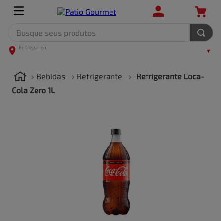
Busque seus produtos
TERMOS MAIS BUSCADOS
1
º
leite
Bebidas
Refrigerante
Refrigerante Coca-
2
º
frango
Cola Zero 1L
3
º
café
4
º
arroz
5
º
carne