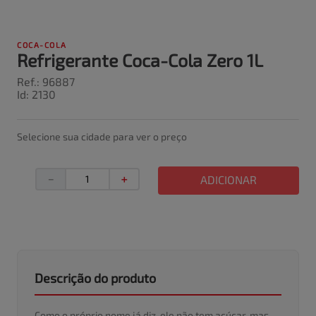
COCA-COLA
Refrigerante Coca-Cola Zero 1L
Ref.
:
96887
Id
:
2130
Selecione sua cidade para ver o preço
－
＋
ADICIONAR
Descrição do produto
Como o próprio nome já diz, ele não tem açúcar, mas