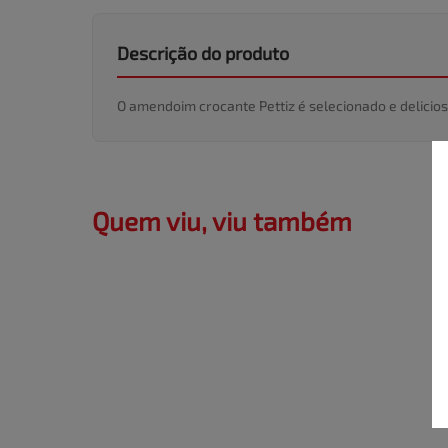
Descrição do produto
O amendoim crocante Pettiz é selecionado e delici
Quem viu, viu também