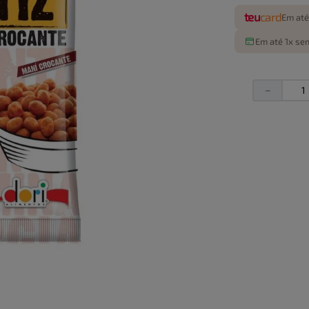
teu
card
Em até
Em até 1x sem
－