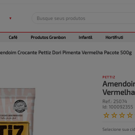
Busque seus produtos
TERMOS MAIS BUSCADOS
Café
Produtos Granbon
Infantil
Hortifruti
1
º
leite
2
º
frango
ndoim Crocante Pettiz Dori Pimenta Vermelha Pacote 500g
3
º
café
4
º
arroz
PETTIZ
5
º
fralda
Amendoim
Vermelha
Ref.
:
25074
Id
:
100092355
☆
☆
☆
☆
Selecione sua ci