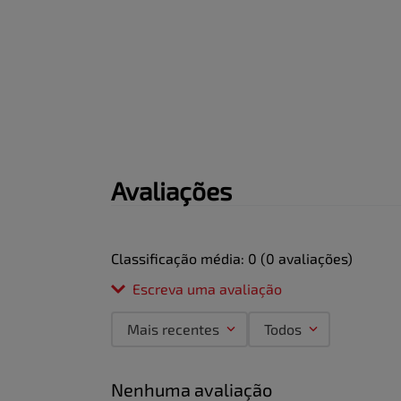
Avaliações
Classificação média: 0
(0 avaliações)
Escreva uma avaliação
Mais recentes
Todos
Adicionar avaliação
Nenhuma avaliação
Título