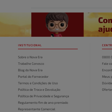
Avalie o produto de 1 a 5 estrelas
★
★
★
★
★
Seu nome
INSTITUCIONAL
CENTR
Endereço de email
Sobre o Nova Era
0800 
Trabalhe Conosco
Fale c
Blog do Nova Era
Encont
Escreva uma avaliação
Portal do Fornecedor
Meus 
Termos e Condições de Uso
Dúvida
Política de Troca e Devolução
Ofert
Política de Privacidade e Segurança
Regulamento fim de ano premiado
Representante Comercial