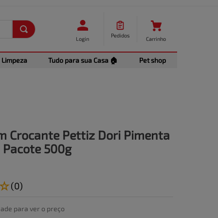
Pedidos
Login
Carrinho
Limpeza
Tudo para sua Casa 🏠
Pet shop
 Crocante Pettiz Dori Pimenta
 Pacote 500g
☆
(
0
)
dade para ver o preço