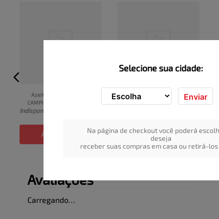
Selecione sua cidade:
Azeitona Verde 
Almôndega BORDON 
Enviar
CAMPILAR Fatiada Sachê 
Molho 420g
I
Indisponível
Indisponível
150g
Na página de checkout você poderá escolh
ADICIONAR
ADICIONAR
deseja
receber suas compras em casa ou retirá-los 
Avaliações
Carregando…