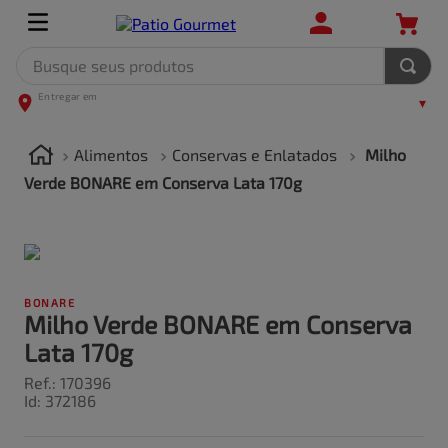
Busque seus produtos
TERMOS MAIS BUSCADOS
1
º
leite
Alimentos
Conservas e Enlatados
Milho
2
º
frango
Verde BONARE em Conserva Lata 170g
3
º
café
4
º
arroz
5
º
carne
BONARE
Milho Verde BONARE em Conserva
Lata 170g
Ref.
:
170396
Id
:
372186