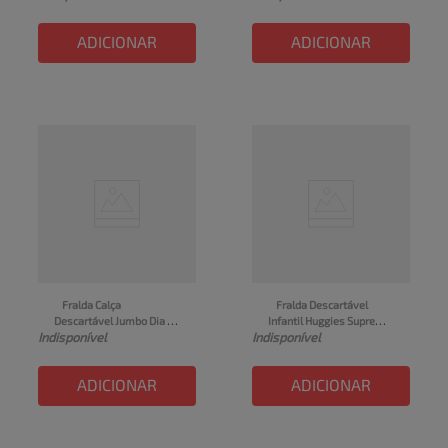
ADICIONAR
ADICIONAR
Fralda Calça 
Fralda Descartável 
Descartável Jumbo Dia & 
Infantil Huggies Supreme 
Indisponível
Indisponível
Noite MAMYPOKO 
Care Roupinha Tamanho G 
Tamanho XXG Pacote 22 
30 Unidades
Un
ADICIONAR
ADICIONAR