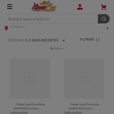
Busque seus produtos
TERMOS MAIS BUSCADOS
1
º
leite
FILTRAR
ORDENAR POR
MAIS RECENTES
2
º
frango
9
produtos
3
º
café
4
º
arroz
5
º
fralda
Fralda Calça Dia e Noite 
Fralda Calça Dia e Noite 
MAMYPOKO Jumbo 
MAMYPOKO Jumbo 
Indisponível
Indisponível
Tamanho M Pacote 34 Un
Tamnho G Pacote 30 Un