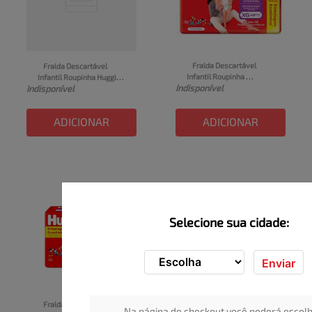
Fralda Descartável 
Fralda Descartável 
Infantil Roupinha 
Infantil Roupinha Huggies 
Indisponível
Indisponível
Supreme Care XG 
Supreme Care Tamanho G 
HUGGIES Pacote 48Un
Pacote com 60 Unidades
ADICIONAR
ADICIONAR
Selecione sua cidade:
Enviar
Fralda Descartável 
Na página de checkout você poderá escolh