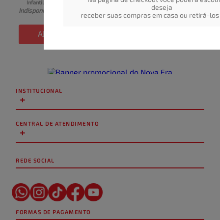
Infantil Roupinha 
deseja
Indisponível
HUGGIES Supreme Care M 
receber suas compras em casa ou retirá-los 
Pacote 72Un
ADICIONAR
INSTITUCIONAL
+
CENTRAL DE ATENDIMENTO
+
REDE SOCIAL
FORMAS DE PAGAMENTO