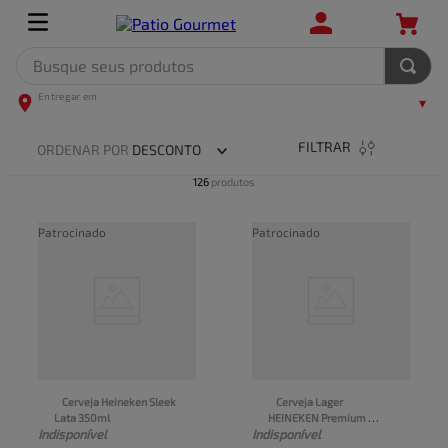
Busque seus produtos
TERMOS MAIS BUSCADOS
1
º
leite
FILTRAR
ORDENAR POR
DESCONTO
2
º
frango
126
produtos
3
º
café
Patrocinado
Patrocinado
4
º
arroz
5
º
fralda
Cerveja Heineken Sleek 
Cerveja Lager 
Lata 350ml
HEINEKEN Premium 
Indisponível
Indisponível
Garrafa 250ml