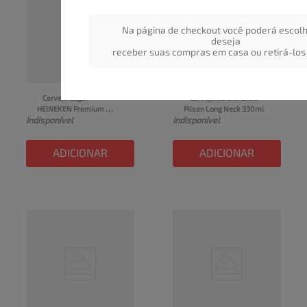
Na página de checkout você poderá escolh
deseja
receber suas compras em casa ou retirá-los 
Cerveja Lager 
Cerveja Corona Extra 
HEINEKEN Premium 
Pilsen Long Neck 330ml
Indisponível
Indisponível
Garrafa 250ml
ADICIONAR
ADICIONAR