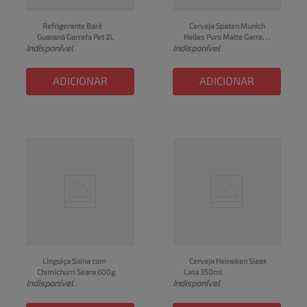
Refrigerante Baré 
Cerveja Spaten Munich 
Guaraná Garrafa Pet 2L
Helles Puro Malte Garrafa 
Indisponível
Indisponível
Long Neck 330ml
ADICIONAR
ADICIONAR
Linguiça Suína com 
Cerveja Heineken Sleek 
Chimichurri Seara 600g
Lata 350ml
Indisponível
Indisponível