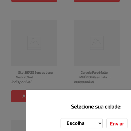
Skol BEATS Senses Long 
Cerveja Puro Malte 
Neck 269ml
IMPÉRIO Pilsen Lata 
Indisponível
Indisponível
269ml
ADICIONAR
ADICIONAR
Selecione sua cidade:
Enviar